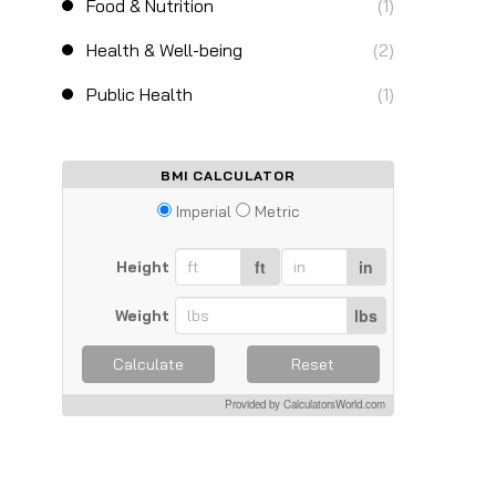
Food & Nutrition
(1)
Health & Well-being
(2)
Public Health
(1)
BMI CALCULATOR
Imperial
Metric
ft
in
Height
lbs
Weight
Calculate
Reset
Provided by
CalculatorsWorld.com