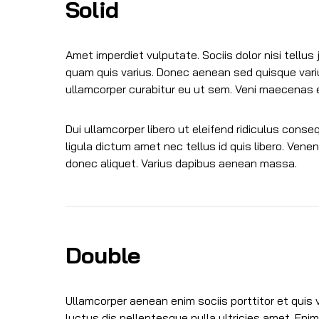
Solid
Amet imperdiet vulputate. Sociis dolor nisi tellus j
quam quis varius. Donec aenean sed quisque variu
ullamcorper curabitur eu ut sem. Veni maecenas 
Dui ullamcorper libero ut eleifend ridiculus cons
ligula dictum amet nec tellus id quis libero. Ven
donec aliquet. Varius dapibus aenean massa.
Double
Ullamcorper aenean enim sociis porttitor et quis 
luctus dis pellentesque nulla ultricies amet. Eni