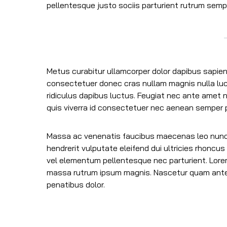
pellentesque justo sociis parturient rutrum sem
Metus curabitur ullamcorper dolor dapibus sapien 
consectetuer donec cras nullam magnis nulla luctu
ridiculus dapibus luctus. Feugiat nec ante amet n
quis viverra id consectetuer nec aenean semper po
Massa ac venenatis faucibus maecenas leo nunc e
hendrerit vulputate eleifend dui ultricies rhoncu
vel elementum pellentesque nec parturient. Lorem
massa rutrum ipsum magnis. Nascetur quam ante 
penatibus dolor.