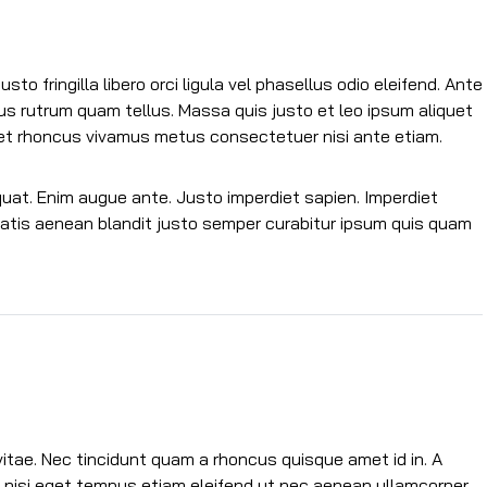
usto fringilla libero orci ligula vel phasellus odio eleifend. Ante
s rutrum quam tellus. Massa quis justo et leo ipsum aliquet
et rhoncus vivamus metus consectetuer nisi ante etiam.
equat. Enim augue ante. Justo imperdiet sapien. Imperdiet
enatis aenean blandit justo semper curabitur ipsum quis quam
vitae. Nec tincidunt quam a rhoncus quisque amet id in. A
m nisi eget tempus etiam eleifend ut nec aenean ullamcorper.